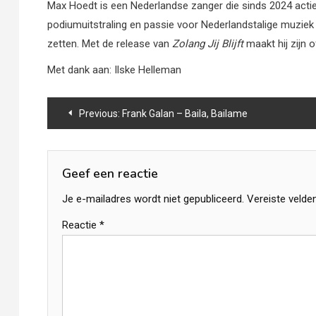
Max Hoedt is een Nederlandse zanger die sinds 2024 acti
podiumuitstraling en passie voor Nederlandstalige muziek w
zetten. Met de release van
Zolang
Jij
Blijft
maakt hij zijn o
Met dank aan: Ilske Helleman
Bericht
Previous:
Frank Galan – Baila, Bailame
navigatie
Geef een reactie
Je e-mailadres wordt niet gepubliceerd.
Vereiste velde
Reactie
*