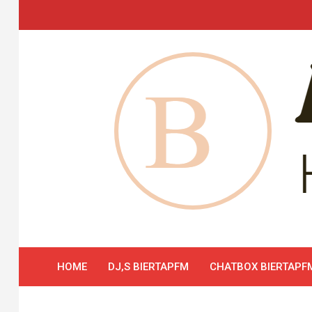
Skip
to
content
HOME
DJ,S BIERTAPFM
CHATBOX BIERTAPF