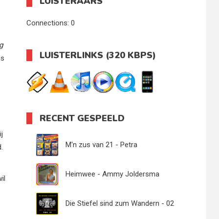
LUISTERAARS
Connections:
0
g
LUISTERLINKS (320 KBPS)
ns
RECENT GESPEELD
j
M'n zus van 21 - Petra
.
Heimwee - Ammy Joldersma
il
Die Stiefel sind zum Wandern - 02