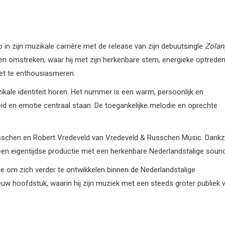
in zijn muzikale carrière met de release van zijn debuutsingle
Zolan
n en omstreken, waar hij met zijn herkenbare stem, energieke optrede
eet te enthousiasmeren.
zikale identiteit horen. Het nummer is een warm, persoonlijk en
eid en emotie centraal staan. De toegankelijke melodie en oprechte
sschen en Robert Vredeveld van Vredeveld & Russchen Music. Dankzi
 een eigentijdse productie met een herkenbare Nederlandstalige sound
e om zich verder te ontwikkelen binnen de Nederlandstalige
uw hoofdstuk, waarin hij zijn muziek met een steeds groter publiek w