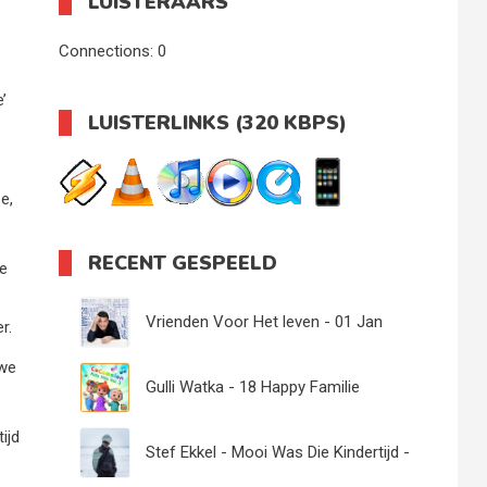
LUISTERAARS
Connections:
0
’
LUISTERLINKS (320 KBPS)
e,
RECENT GESPEELD
de
Vrienden Voor Het leven - 01 Jan
r.
uwe
Smit
Gulli Watka - 18 Happy Familie
ijd
Stef Ekkel - Mooi Was Die Kindertijd -