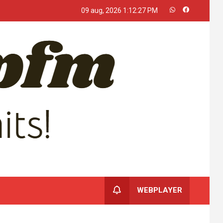
09 aug, 2026
1:12:27 PM
WEBPLAYER