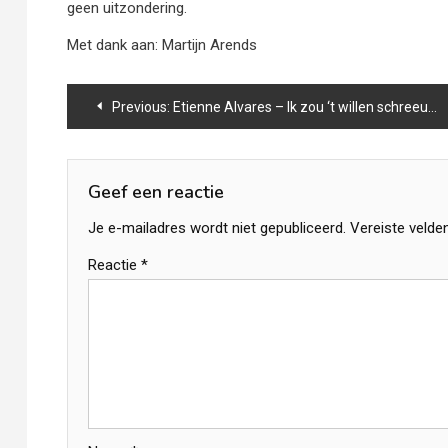
geen uitzondering.
Met dank aan: Martijn Arends
Bericht
Previous:
Etienne Alvares – Ik zou ‘t willen schreeuwen van de toren
navigatie
Geef een reactie
Je e-mailadres wordt niet gepubliceerd.
Vereiste velde
Reactie
*