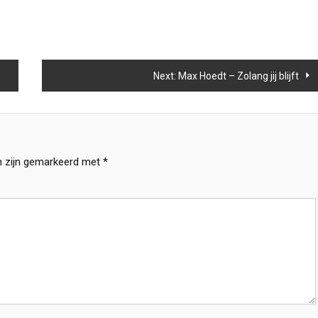
Next:
Max Hoedt – Zolang jij blijft
n zijn gemarkeerd met
*