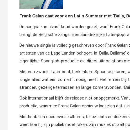
Frank Galan gaat voor een Latin Summer met ‘Baila, B
De sangria kan alvast koud worden gezet, want Frank Gala
brengt de Belgische zanger een aanstekelijke Latin-poptra
De nieuwe single is volledig geschreven door Frank Galan z
artiesten van de Lage Landen behoort. In ‘Baila, Bailame’
eigentijdse Spanglish-productie die direct uitnodigt om me
Met een zwoele Latin-beat, herkenbare Spaanse gitaren, 
single alles wat een zomerhit nodig heeft. Het refrein blij
stranden, gezellige terrassen en lange zomeravonden. ‘Bai
Ook internationaal blijft de release niet onopgemerkt. Van
productie, waarmee Frank Galan opnieuw laat zien dat zij
Met tientallen succesvolle albums, talloze hits en duizend
weet hoe hij zijn publiek moet raken. Zijn muziek straalt po