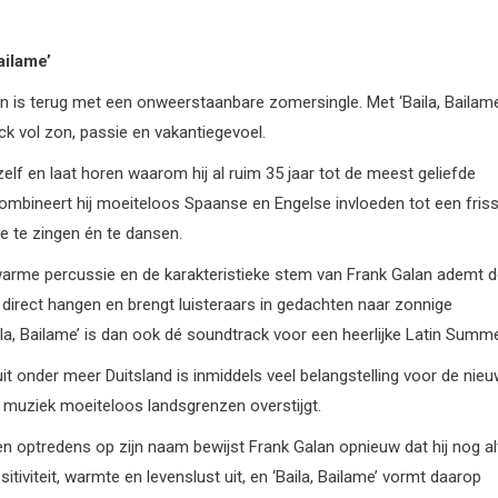
ailame’
n is terug met een onweerstaanbare zomersingle. Met ‘Baila, Bailame
ck vol zon, passie en vakantiegevoel.
elf en laat horen waarom hij al ruim 35 jaar tot de meest geliefde
 combineert hij moeiteloos Spaanse en Engelse invloeden tot een friss
e te zingen én te dansen.
warme percussie en de karakteristieke stem van Frank Galan ademt 
ft direct hangen en brengt luisteraars in gedachten naar zonnige
la, Bailame’ is dan ook dé soundtrack voor een heerlijke Latin Summe
uit onder meer Duitsland is inmiddels veel belangstelling voor de nie
n muziek moeiteloos landsgrenzen overstijgt.
en optredens op zijn naam bewijst Frank Galan opnieuw dat hij nog alt
sitiviteit, warmte en levenslust uit, en ‘Baila, Bailame’ vormt daarop