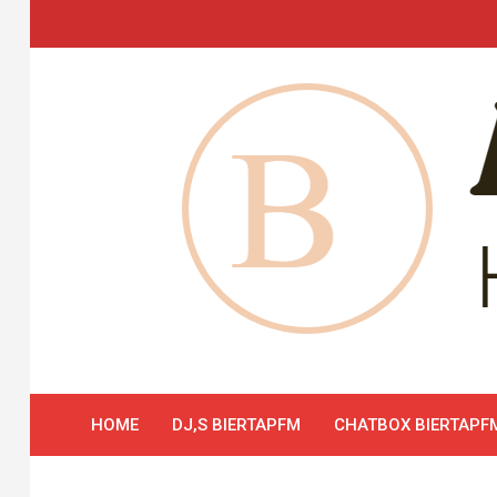
Skip
to
content
HOME
DJ,S BIERTAPFM
CHATBOX BIERTAPF