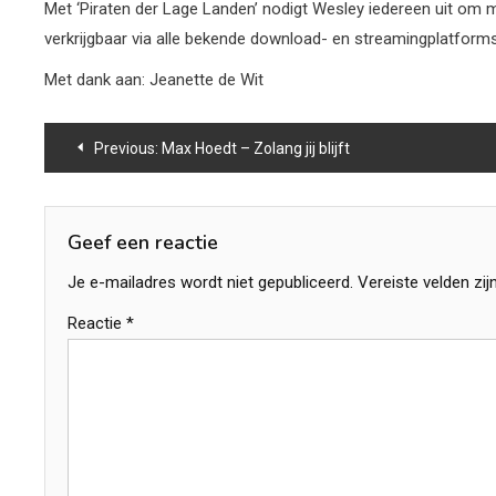
Met ‘Piraten der Lage Landen’ nodigt Wesley iedereen uit om m
verkrijgbaar via alle bekende download- en streamingplatforms
Met dank aan: Jeanette de Wit
Bericht
Previous:
Max Hoedt – Zolang jij blijft
navigatie
Geef een reactie
Je e-mailadres wordt niet gepubliceerd.
Vereiste velden zi
Reactie
*