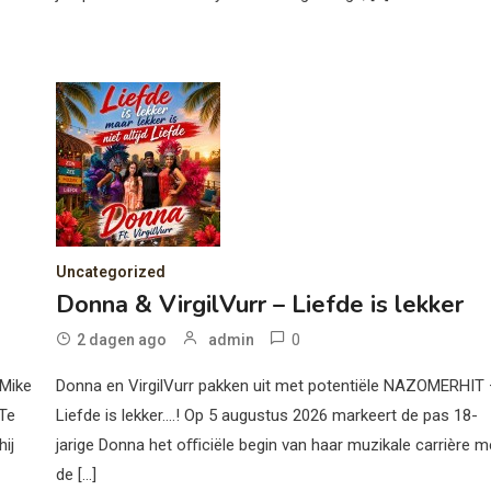
Uncategorized
Donna & VirgilVurr – Liefde is lekker
0
2 dagen ago
admin
 Mike
Donna en VirgilVurr pakken uit met potentiële NAZOMERHIT
 Te
Liefde is lekker….! Op 5 augustus 2026 markeert de pas 18-
ij
jarige Donna het oﬃciële begin van haar muzikale carrière m
de […]