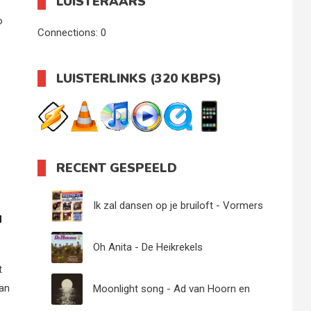
LUISTERAARS
o
Connections:
0
LUISTERLINKS (320 KBPS)
RECENT GESPEELD
Ik zal dansen op je bruiloft - Vormers
u
Oh Anita - De Heikrekels
t
van
Moonlight song - Ad van Hoorn en