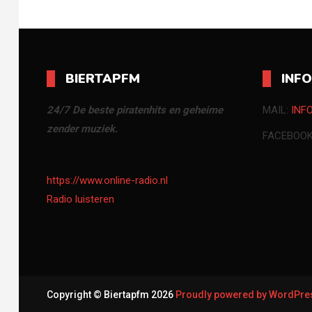
paginering
BIERTAPFM
INF
24/7 De beste piratenhits en geheime
MAIL:
INF
zender muziek.
FACEBOO
https://www.online-radio.nl
Radio luisteren
Copyright © Biertapfm 2026
Proudly powered by WordPr