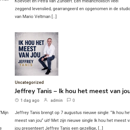
Koevoet en Petra van Zundert. Een melancholisch veel
zeggend levenslied, gearrangeerd en opgenomen in de studi
van Mario Veltman […]
Uncategorized
Jeffrey Tanis – Ik hou het meest van jo
0
1 dag ago
admin
‘Mijn
Jeffrey Tanis brengt op 7 augustus nieuwe single: ”Ik hou he
meest van jou” uit! Met zijn nieuwe single Ik hou het meest 
e
jou presenteert Jeffrey Tanis een gezellige, […]