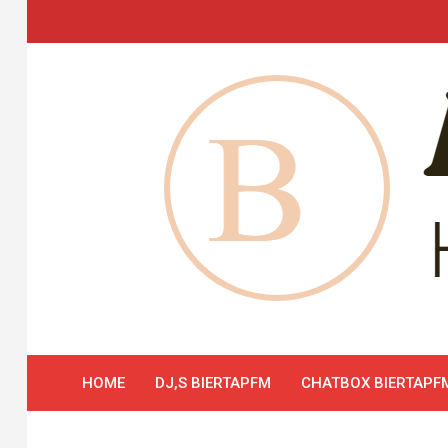
Skip
to
content
HOME
DJ,S BIERTAPFM
CHATBOX BIERTAPF