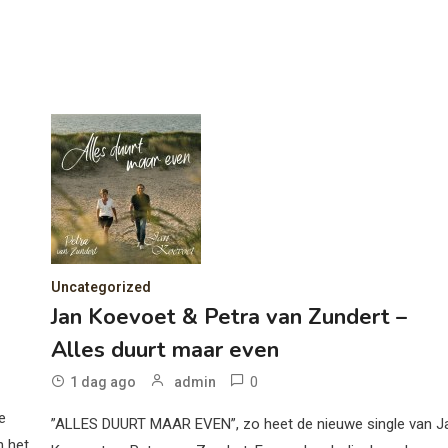
Uncategorized
Jan Koevoet & Petra van Zundert –
Alles duurt maar even
0
1 dag ago
admin
e
”ALLES DUURT MAAR EVEN”, zo heet de nieuwe single van J
n het