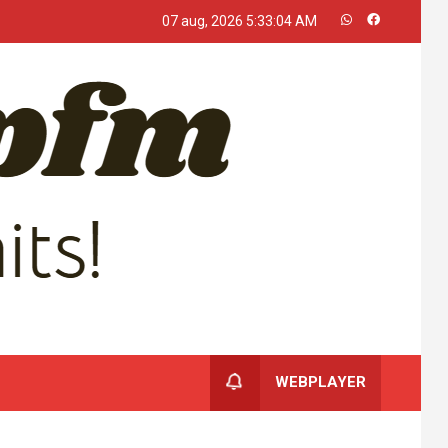
07 aug, 2026
5:33:05 AM
WEBPLAYER