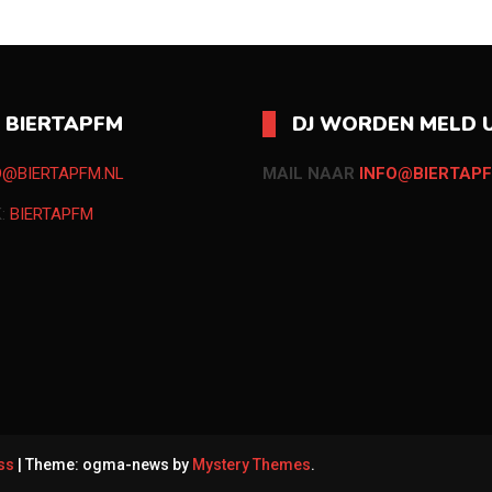
O BIERTAPFM
DJ WORDEN MELD U
O@BIERTAPFM.NL
MAIL NAAR
INFO@BIERTAPF
K:
BIERTAPFM
ess
|
Theme: ogma-news by
Mystery Themes
.