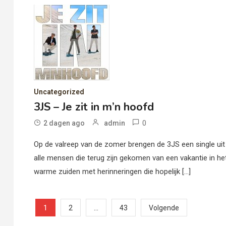
Uncategorized
3JS – Je zit in m’n hoofd
0
2 dagen ago
admin
Op de valreep van de zomer brengen de 3JS een single uit
alle mensen die terug zijn gekomen van een vakantie in he
warme zuiden met herinneringen die hopelijk […]
Berichten
1
…
2
43
Volgende