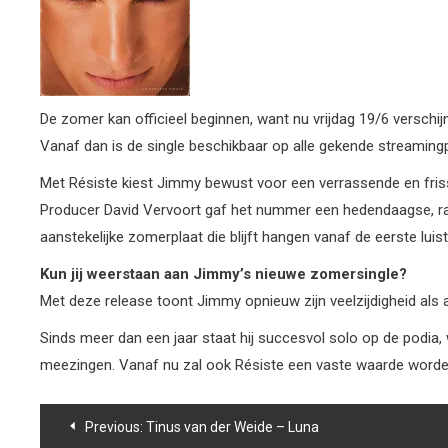
De zomer kan officieel beginnen, want nu vrijdag 19/6 verschi
Vanaf dan is de single beschikbaar op alle gekende streamingp
Met Résiste kiest Jimmy bewust voor een verrassende en frisse 
Producer David Vervoort gaf het nummer een hedendaagse, radio
aanstekelijke zomerplaat die blijft hangen vanaf de eerste luist
Kun jij weerstaan aan Jimmy’s nieuwe zomersingle?
Met deze release toont Jimmy opnieuw zijn veelzijdigheid als a
Sinds meer dan een jaar staat hij succesvol solo op de podia,
meezingen. Vanaf nu zal ook Résiste een vaste waarde worden 
Bericht
Previous:
Tinus van der Weide – Luna