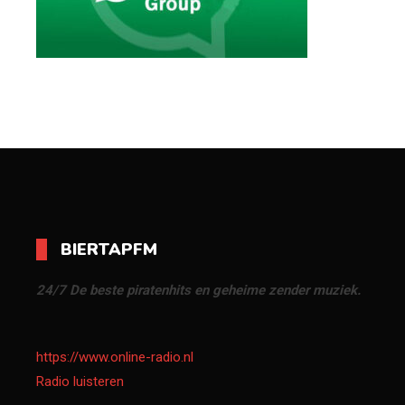
BIERTAPFM
24/7 De beste piratenhits en geheime zender muziek.
https://www.online-radio.nl
Radio luisteren