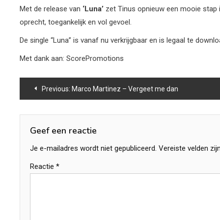
Met de release van
‘Luna’
zet Tinus opnieuw een mooie stap in zi
oprecht, toegankelijk en vol gevoel.
De single “Luna” is vanaf nu verkrijgbaar en is legaal te down
Met dank aan: ScorePromotions
Bericht
Previous:
Marco Martinez – Vergeet me dan
navigatie
Geef een reactie
Je e-mailadres wordt niet gepubliceerd.
Vereiste velden zi
Reactie
*