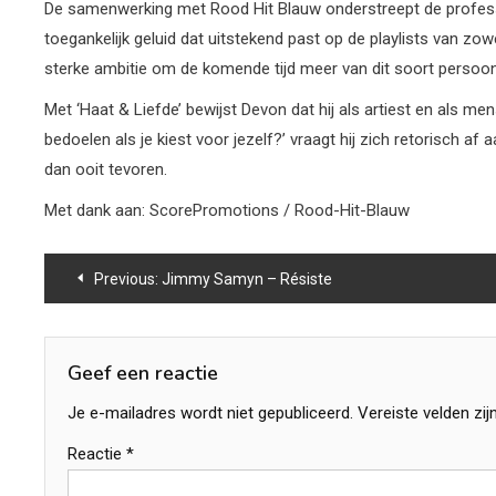
De samenwerking met Rood Hit Blauw onderstreept de professi
toegankelijk geluid dat uitstekend past op de playlists van zowel
sterke ambitie om de komende tijd meer van dit soort persoonl
Met ‘Haat & Liefde’ bewijst Devon dat hij als artiest en als me
bedoelen als je kiest voor jezelf?’ vraagt hij zich retorisch a
dan ooit tevoren.
Met dank aan: ScorePromotions / Rood-Hit-Blauw
Bericht
Previous:
Jimmy Samyn – Résiste
navigatie
Geef een reactie
Je e-mailadres wordt niet gepubliceerd.
Vereiste velden zi
Reactie
*