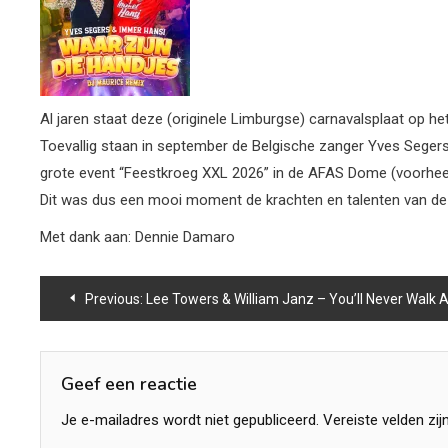
Al jaren staat deze (originele Limburgse) carnavalsplaat op h
Toevallig staan in september de Belgische zanger Yves Segers
grote event “Feestkroeg XXL 2026” in de AFAS Dome (voorhee
Dit was dus een mooi moment de krachten en talenten van de
Met dank aan: Dennie Damaro
Bericht
Previous:
Lee Towers & William Janz – You’ll Never Walk 
navigatie
Geef een reactie
Je e-mailadres wordt niet gepubliceerd.
Vereiste velden zi