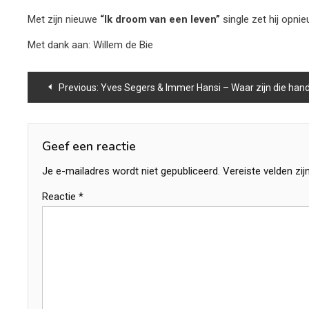
Met zijn nieuwe
“Ik droom van een leven”
single zet hij opnie
Met dank aan: Willem de Bie
Bericht
Previous:
Yves Segers & Immer Hansi – Waar zijn die han
navigatie
Geef een reactie
Je e-mailadres wordt niet gepubliceerd.
Vereiste velden zi
Reactie
*