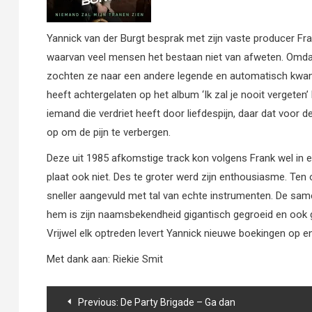
Yannick van der Burgt besprak met zijn vaste producer Fr
waarvan veel mensen het bestaan niet van afweten. Omdat 
zochten ze naar een andere legende en automatisch kwamen
heeft achtergelaten op het album ‘Ik zal je nooit vergeten
iemand die verdriet heeft door liefdespijn, daar dat voor
op om de pijn te verbergen.
Deze uit 1985 afkomstige track kon volgens Frank wel in 
plaat ook niet. Des te groter werd zijn enthousiasme. Ten o
sneller aangevuld met tal van echte instrumenten. De sa
hem is zijn naamsbekendheid gigantisch gegroeid en ook g
Vrijwel elk optreden levert Yannick nieuwe boekingen op en 
Met dank aan: Riekie Smit
Bericht
Previous:
De Party Brigade – Ga dan