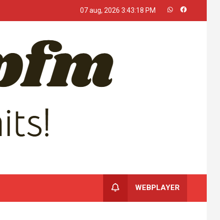
07 aug, 2026
3:43:18 PM
WEBPLAYER