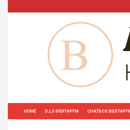
Skip
to
content
HOME
DJ,S BIERTAPFM
CHATBOX BIERTAPF