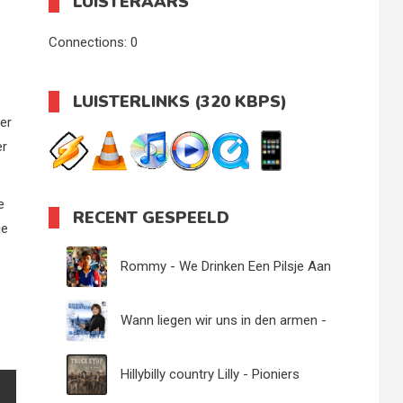
LUISTERAARS
Connections:
0
LUISTERLINKS (320 KBPS)
ver
er
e
RECENT GESPEELD
je
Rommy - We Drinken Een Pilsje Aan
De Bar - 04
Wann liegen wir uns in den armen -
Chris Roberts
Hillybilly country Lilly - Pioniers