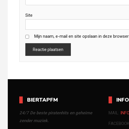
Site
Mijn naam, e-mail en site opslaan in deze browser
BIERTAPFM
INF
24/7 De beste piratenhits en geheime
MAIL:
INF
zender muziek.
FACEBOO