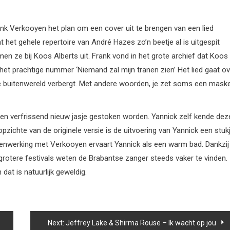
ank Verkooyen het plan om een cover uit te brengen van een lied
het gehele repertoire van André Hazes zo’n beetje al is uitgespit
 ze bij Koos Alberts uit. Frank vond in het grote archief dat Koos
’ het prachtige nummer ‘Niemand zal mijn tranen zien’ Het lied gaat o
 de buitenwereld verbergt. Met andere woorden, je zet soms een mask
een verfrissend nieuw jasje gestoken worden. Yannick zelf kende dez
pzichte van de originele versie is de uitvoering van Yannick een stuk
menwerking met Verkooyen ervaart Yannick als een warm bad. Dankzij
rotere festivals weten de Brabantse zanger steeds vaker te vinden.
dat is natuurlijk geweldig.
Next:
Jeffrey Lake & Shirma Rouse – Ik wacht op jou