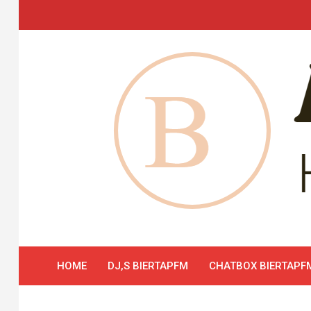
Skip
to
content
HOME
DJ,S BIERTAPFM
CHATBOX BIERTAPF