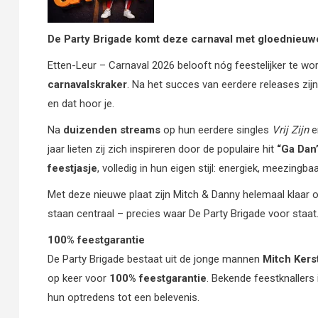
De Party Brigade komt deze carnaval met gloednieuw
Etten-Leur – Carnaval 2026 belooft nóg feestelijker te w
carnavalskraker
. Na het succes van eerdere releases zij
en dat hoor je.
Na
duizenden streams
op hun eerdere singles
Vrij Zijn
jaar lieten zij zich inspireren door de populaire hit
“Ga Dan
feestjasje
, volledig in hun eigen stijl: energiek, meezing
Met deze nieuwe plaat zijn Mitch & Danny helemaal klaar o
staan centraal – precies waar De Party Brigade voor staat
100% feestgarantie
De Party Brigade bestaat uit de jonge mannen
Mitch Ker
op keer voor
100% feestgarantie
. Bekende feestknallers
hun optredens tot een belevenis.