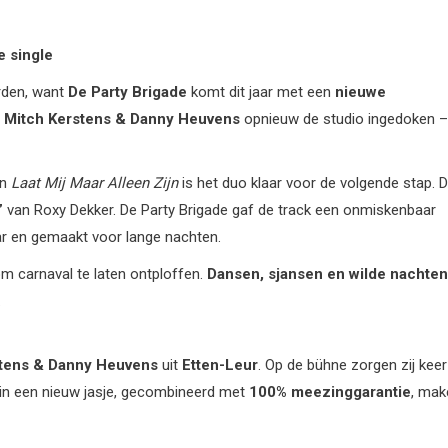
e single
orden, want
De Party Brigade
komt dit jaar met een
nieuwe
n
Mitch Kerstens & Danny Heuvens
opnieuw de studio ingedoken –
en
Laat Mij Maar Alleen Zijn
is het duo klaar voor de volgende stap. D
”
van Roxy Dekker. De Party Brigade gaf de track een onmiskenbaar
baar en gemaakt voor lange nachten.
m carnaval te laten ontploffen.
Dansen, sjansen en wilde nachten
.
stens & Danny Heuvens
uit
Etten-Leur
. Op de bühne zorgen zij keer
 in een nieuw jasje, gecombineerd met
100% meezinggarantie
, mak