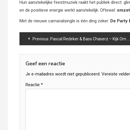
Hun aanstekelijke feestmuziek raakt het publiek direct: gl
en de positieve energie werkt aanstekelijk. Oftewel:
omzet
Met de nieuwe carnavalsingle is één ding zeker:
De Party 
Bericht
Previous:
Pascal Redeker & Bass Chaserz – Kijk Om Je Heen
navigatie
Geef een reactie
Je e-mailadres wordt niet gepubliceerd.
Vereiste velde
Reactie
*