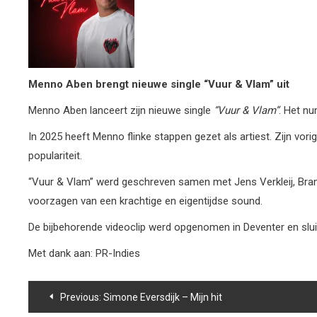
Menno Aben brengt nieuwe single “Vuur & Vlam” uit
Menno Aben lanceert zijn nieuwe single
“Vuur & Vlam”
. Het nu
In 2025 heeft Menno flinke stappen gezet als artiest. Zijn vor
populariteit.
“Vuur & Vlam” werd geschreven samen met Jens Verkleij, Br
voorzagen van een krachtige en eigentijdse sound.
De bijbehorende videoclip werd opgenomen in Deventer en sluit
Met dank aan: PR-Indies
Bericht
Previous:
Simone Eversdijk – Mijn hit