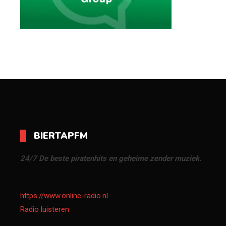
BIERTAPFM
24/7 De beste piratenhits en geheime zender muziek.
https://www.online-radio.nl
Radio luisteren