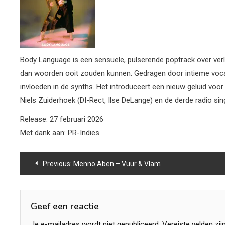
Body Language is een sensuele, pulserende poptrack over ver
dan woorden ooit zouden kunnen. Gedragen door intieme vocale
invloeden in de synths. Het introduceert een nieuw geluid voor
Niels Zuiderhoek (DI-Rect, Ilse DeLange) en de derde radio si
Release: 27 februari 2026
Met dank aan: PR-Indies
Bericht
Previous:
Menno Aben – Vuur & Vlam
navigatie
Geef een reactie
Je e-mailadres wordt niet gepubliceerd.
Vereiste velden zi