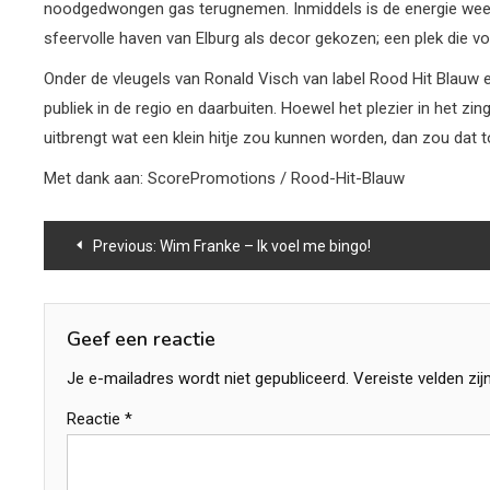
noodgedwongen gas terugnemen. Inmiddels is de energie weer v
sfeervolle haven van Elburg als decor gekozen; een plek die 
Onder de vleugels van Ronald Visch van label Rood Hit Blauw e
publiek in de regio en daarbuiten. Hoewel het plezier in het 
uitbrengt wat een klein hitje zou kunnen worden, dan zou dat t
Met dank aan: ScorePromotions / Rood-Hit-Blauw
Bericht
Previous:
Wim Franke – Ik voel me bingo!
navigatie
Geef een reactie
Je e-mailadres wordt niet gepubliceerd.
Vereiste velden zi
Reactie
*