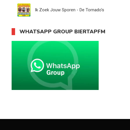
Ik Zoek Jouw Sporen - De Tornado's
WHATSAPP GROUP BIERTAPFM