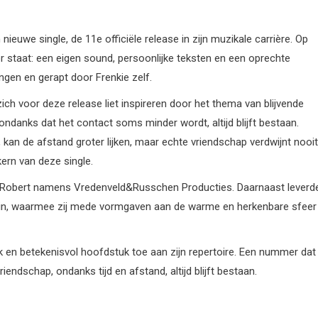
ieuwe single, de 11e officiële release in zijn muzikale carrière. Op
r staat: een eigen sound, persoonlijke teksten en een oprechte
gen en gerapt door Frenkie zelf.
ich voor deze release liet inspireren door het thema van blijvende
ondanks dat het contact soms minder wordt, altijd blijft bestaan.
 kan de afstand groter lijken, maar echte vriendschap verdwijnt nooit
kern van deze single.
n Robert namens Vredenveld&Russchen Producties. Daarnaast leverd
rein, waarmee zij mede vormgaven aan de warme en herkenbare sfeer
k en betekenisvol hoofdstuk toe aan zijn repertoire. Een nummer dat
iendschap, ondanks tijd en afstand, altijd blijft bestaan.