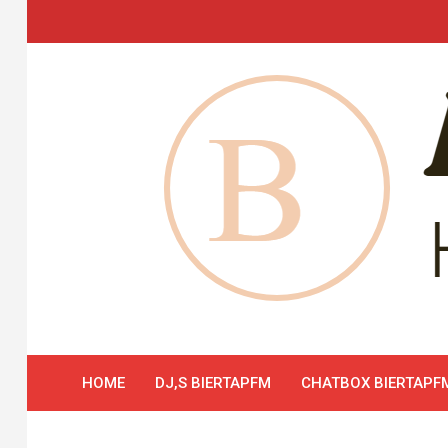
Skip
to
content
HOME
DJ,S BIERTAPFM
CHATBOX BIERTAPF