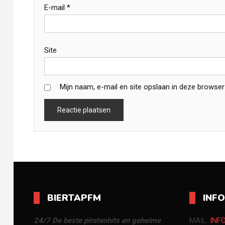
E-mail
*
Site
Mijn naam, e-mail en site opslaan in deze browser
BIERTAPFM
INF
24/7 De beste piratenhits en geheime
MAIL:
INF