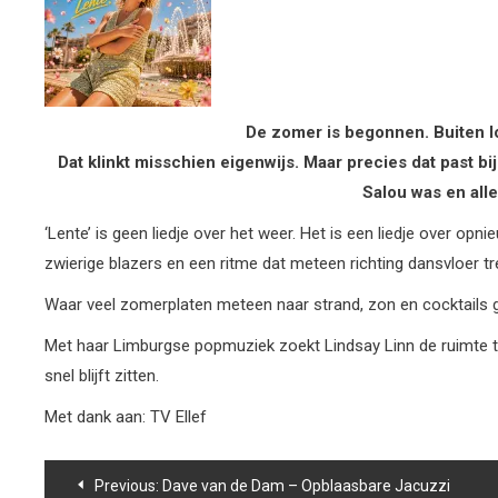
De zomer is begonnen. Buiten lo
Dat klinkt misschien eigenwijs. Maar precies dat past b
Salou was en alle
‘Lente’ is geen liedje over het weer. Het is een liedje over op
zwierige blazers en een ritme dat meteen richting dansvloer tre
Waar veel zomerplaten meteen naar strand, zon en cocktails gri
Met haar Limburgse popmuziek zoekt Lindsay Linn de ruimte tus
snel blijft zitten.
Met dank aan: TV Ellef
Bericht
Previous:
Dave van de Dam – Opblaasbare Jacuzzi