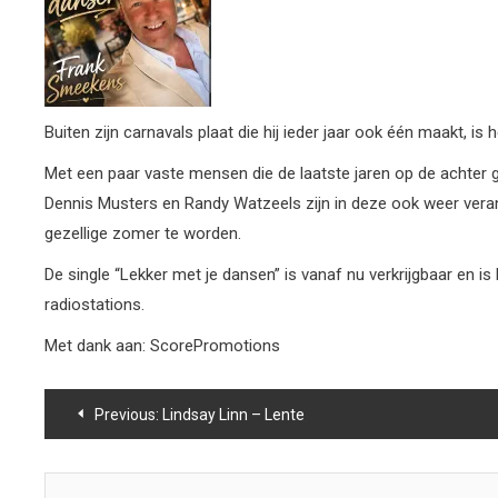
Buiten zijn carnavals plaat die hij ieder jaar ook één maakt, i
Met een paar vaste mensen die de laatste jaren op de achter 
Dennis Musters en Randy Watzeels zijn in deze ook weer verande
gezellige zomer te worden.
De single “Lekker met je dansen” is vanaf nu verkrijgbaar en i
radiostations.
Met dank aan: ScorePromotions
Bericht
Previous:
Lindsay Linn – Lente
navigatie