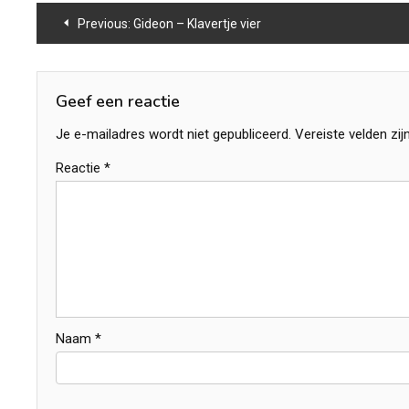
Bericht
Previous:
Gideon – Klavertje vier
navigatie
Geef een reactie
Je e-mailadres wordt niet gepubliceerd.
Vereiste velden zi
Reactie
*
Naam
*