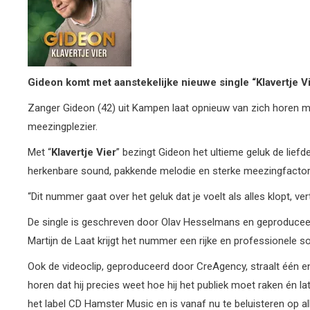
Gideon komt met aanstekelijke
nieuwe single “Klavertje V
Zanger Gideon (42) uit Kampen laat opnieuw van zich horen m
meezingplezier.
Met “
Klavertje Vier
” bezingt Gideon het ultieme geluk de lief
herkenbare sound, pakkende melodie en sterke meezingfactor
“Dit nummer gaat over het geluk dat je voelt als alles klopt, ve
De single is geschreven door Olav Hesselmans en geproduceer
Martijn de Laat krijgt het nummer een rijke en professionele s
Ook de videoclip, geproduceerd door CreAgency, straalt één en 
horen dat hij precies weet hoe hij het publiek moet raken én la
het label CD Hamster Music en is vanaf nu te beluisteren op a