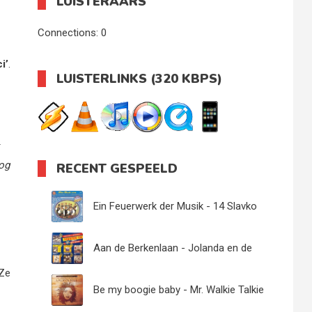
LUISTERAARS
Connections:
0
i’
.
LUISTERLINKS (320 KBPS)
og
RECENT GESPEELD
Ein Feuerwerk der Musik - 14 Slavko
Avsenik u.s. Orig. Oberkrainer
Aan de Berkenlaan - Jolanda en de
 Ze
Sunny Boys
Be my boogie baby - Mr. Walkie Talkie