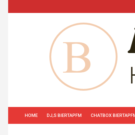
Skip
to
content
HOME
DJ,S BIERTAPFM
CHATBOX BIERTAPF