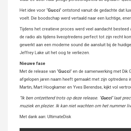
Het idee voor
‘Gucci’
ontstond vanuit de gedachte dat lux
voelt. Die boodschap werd vertaald naar een luchtige, ene
Tijdens het creatieve proces werd veel aandacht besteed 
de radio als tijdens liveoptredens perfect tot zijn rech
gewerkt aan een moderne sound die aansluit bij de huidige
Jeffrey Lake uit het oog te verliezen.
Nieuwe fase
Met de release van
‘Gucci’
en de samenwerking met Dik G
afgelopen jaren naam heeft gemaakt met zijn optredens in
Martin, Mart Hoogkamer en Yves Berendse, kijkt vol vert
“Ik
ben
ontzettend
trots
op
deze
release.
‘Gucci’
laat
prec
muziek en plezier. Ik kan niet wachten om het nummer live
Met dank aan: UltimateDisk