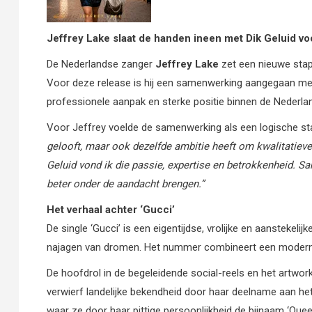
Jeffrey Lake slaat de handen ineen met Dik Geluid vo
De Nederlandse zanger
Jeffrey
Lake
zet een nieuwe stap
Voor deze release is hij een samenwerking aangegaan met
professionele aanpak en sterke positie binnen de Nederla
Voor Jeffrey voelde de samenwerking als een logische st
gelooft,
maar
ook dezelfde ambitie heeft om kwalitatiev
Geluid
vond
ik
die
passie,
expertise
en betrokkenheid.
Sa
beter onder de aandacht brengen.”
Het verhaal achter ‘Gucci’
De single ‘Gucci’ is een eigentijdse, vrolijke en aanstekeli
najagen van dromen. Het nummer combineert een moderne p
De hoofdrol in de begeleidende social-reels en het artwork 
verwierf landelijke bekendheid door haar deelname aan 
waar ze door haar pittige persoonlijkheid de bijnaam ‘Que