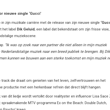
or nieuwe single ‘Gucci’
 in zijn muzikale carrière met de release van zijn nieuwe single
‘Gucc
 het label
Dik Geluid
, een label dat bekendstaat om zijn frisse visie,
ndstalige muziekscene.
ap.
“Ik
was
op zoek
naar
een
partner
die
niet
alleen
in
mijn
muziek
e Nederlandstalige
muziek naar een breed
publiek
te
brengen.
Bij
Dik
men
kunnen
we
bouwen
aan
een
sterke
toekomst
en mijn muziek
n
jke track die draait om genieten van het leven, zelfvertrouwen en het
roductie met een herkenbaar refrein dat direct blijft hangen.
van dit liedje wordt vertolkt door realityster en influencer Lisa Sace
het spraakmakende MTV-programma Ex on the Beach: Double Dutch,
en Psycho’ kreeg.