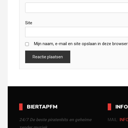
Site
Mijn naam, e-mail en site opslaan in deze browser
BIERTAPFM
INF
24/7 De beste piratenhits en geheime
MAIL:
INF
zender muziek.