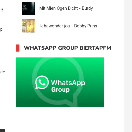
Mit Mien Ogen Dicht - Burdy
lf
Ik bewonder jou - Bobby Prins
op
d
n
WHATSAPP GROUP BIERTAPFM
 de