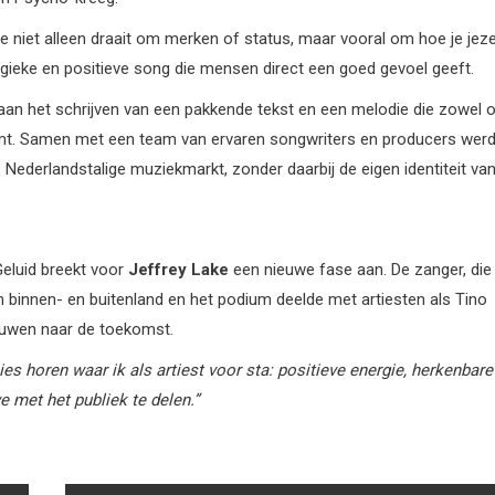
e niet alleen draait om merken of status, maar vooral om hoe je jeze
rgieke en positieve song die mensen direct een goed gevoel geeft.
aan het schrijven van een pakkende tekst en een melodie die zowel 
t komt. Samen met een team van ervaren songwriters en producers wer
 Nederlandstalige muziekmarkt, zonder daarbij de eigen identiteit va
eluid breekt voor
Jeffrey
Lake
een nieuwe fase aan. De zanger, die
 binnen- en buitenland en het podium deelde met artiesten als Tino
rouwen naar de toekomst.
ies
horen
waar
ik
als
artiest
voor
sta:
positieve
energie,
herkenbare
 met het publiek te delen.”