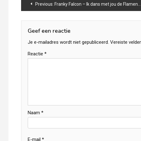
Bericht
Previous:
Franky Falcon – Ik dans met jou de Flamenco 2.0
navigatie
Geef een reactie
Je e-mailadres wordt niet gepubliceerd.
Vereiste velde
Reactie
*
Naam
*
E-mail
*