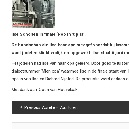
Ilse Scholten in finale ‘Pop in ’t plat’.
De boodschap die Ilse haar opa meegaf voordat hij kwam te
want jodelen klinkt vrolijk en opgewekt. Ilse staat 6 juni met
Het jodelen had Ilse van haar opa geleerd. Door goed te luiste
dialectnummer ‘Mien opa’ waarmee Ilse in de finale staat van ‘
opa is van Ilse en Richard Nijstad. De productie werd gedaan 
Met dank aan: Coen van Hoevelaak
Bericht
Previous:
Aurélie – Vuurtoren
navigatie