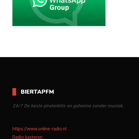
BIERTAPFM
24/7 De beste piratenhits en geheime zender muziek.
https://www.online-radio.nl
Radio luisteren