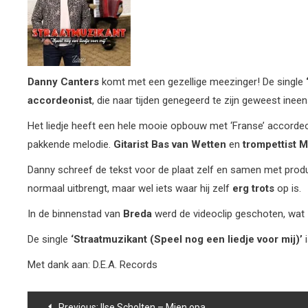
Danny
Canters
komt met een gezellige meezinger! De single
accordeonist
, die naar tijden genegeerd te zijn geweest inee
Het liedje heeft een hele mooie opbouw met ‘Franse’ accorde
pakkende melodie.
Gitarist
Bas
van
Wetten
en
trompettist
M
Danny schreef de tekst voor de plaat zelf en samen met pro
normaal uitbrengt, maar wel iets waar hij zelf
erg
trots
op is.
In de binnenstad van
Breda
werd de videoclip geschoten, wat
De single
‘Straatmuzikant
(Speel
nog
een
liedje
voor
mij)’
Met dank aan: D.E.A. Records
Bericht
Previous:
Ilse Scholten – Mien opa