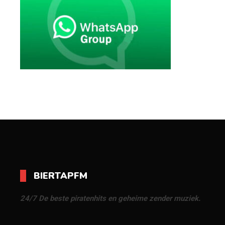
BIERTAPFM
24/7 De beste piratenhits en geheime zender muziek.