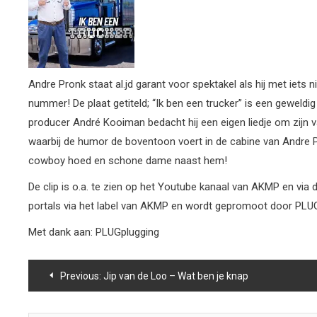
Andre Pronk staat al.jd garant voor spektakel als hij met iets 
nummer! De plaat getiteld; “Ik ben een trucker” is een geweld
producer André Kooiman bedacht hij een eigen liedje om zijn v
waarbij de humor de boventoon voert in de cabine van Andre Pr
cowboy hoed en schone dame naast hem!
De clip is o.a. te zien op het Youtube kanaal van AKMP en via 
portals via het label van AKMP en wordt gepromoot door PLUGpl
Met dank aan: PLUGplugging
Bericht
Previous:
Jip van de Loo – Wat ben je knap
navigatie