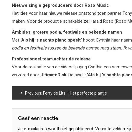
Nieuwe single geproduceerd door Roso Music
Het idee voor haar nieuwe release ontstond toen partner Tony
maken. Voor de productie schakelde ze Harald Roso (Roso Music
Ambities: grotere podia, festivals en bekende namen
Met
‘Als hij ’s nachts piano speelt’
hoopt Cynthia haar naam
podia
en
festivals
tussen
de
bekende
namen mag staan. Ik wil
Professioneel team achter de release
Voor de realisatie van de videoclip ging Cynthia een samen
verzorgd door
UltimateDisk
. De single
‘Als hij
’s
nachts
pian
Bericht
Previous:
Ferry de Lits – Het perfecte plaatje
navigatie
Geef een reactie
Je e-mailadres wordt niet gepubliceerd.
Vereiste velden zi