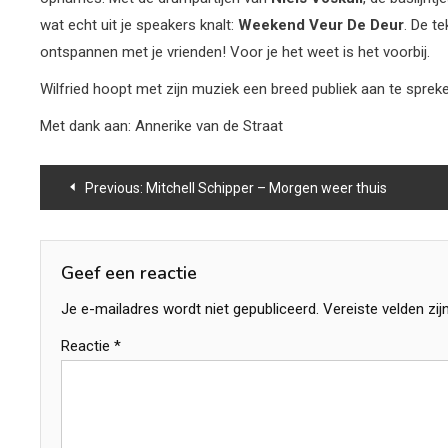
wat echt uit je speakers knalt:
Weekend Veur De Deur
. De t
ontspannen met je vrienden! Voor je het weet is het voorbij.
Wilfried hoopt met zijn muziek een breed publiek aan te spreken 
Met dank aan: Annerike van de Straat
Bericht
Previous:
Mitchell Schipper – Morgen weer thuis
navigatie
Geef een reactie
Je e-mailadres wordt niet gepubliceerd.
Vereiste velden zi
Reactie
*