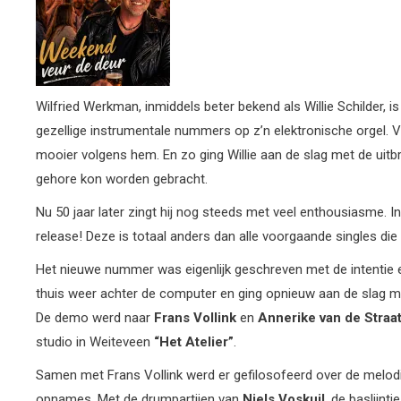
Wilfried Werkman, inmiddels beter bekend als Willie Schilder, is
gezellige instrumentale nummers op z’n elektronische orgel. 
mooier volgens hem. En zo ging Willie aan de slag met de uitbr
gehore kon worden gebracht.
Nu 50 jaar later zingt hij nog steeds met veel enthousiasme. 
release! Deze is totaal anders dan alle voorgaande singles die W
Het nieuwe nummer was eigenlijk geschreven met de intentie e
thuis weer achter de computer en ging opnieuw aan de slag met
De demo werd naar
Frans Vollink
en
Annerike
van de Straa
studio in Weiteveen
“Het Atelier”
.
Samen met Frans Vollink werd er gefilosofeerd over de melodi
opnames. Met de drumpartijen van
Niels
Voskuil
, de baslijnt