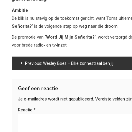
Ambitie
De blik is nu stevig op de toekomst gericht, want Toms ultieme
Señorita?’
is de volgende stap op weg naar die droom.
De promotie van
‘Word Jij Mijn Señorita?’
, wordt verzorgd 
voor brede radio‑ en tv‑inzet.
Bericht
Previous:
Wesley Boes – Elke zonnestraal ben jij
navigatie
Geef een reactie
Je e-mailadres wordt niet gepubliceerd.
Vereiste velden zi
Reactie
*