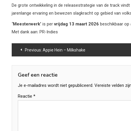
De grote ontwikkeling in de releasestrategie van de track vin
jarenlange ervaring en bewezen slagkracht op gebied van vol
‘Meesterwerk’
is per
vrijdag
13
maart
2026
beschikbaar op a
Met dank aan: PR-Indies
Bericht
Previous:
Appie Hein – Milkshake
navigatie
Geef een reactie
Je e-mailadres wordt niet gepubliceerd.
Vereiste velden zi
Reactie
*