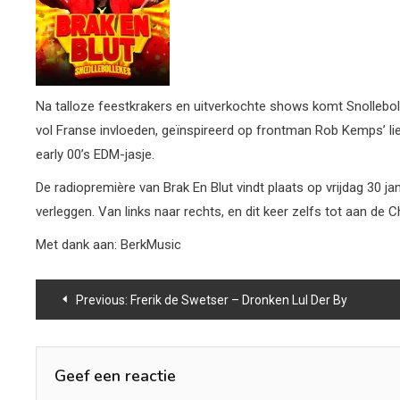
Na talloze feestkrakers en uitverkochte shows komt Snolleboll
vol Franse invloeden, geïnspireerd op frontman Rob Kemps’ li
early 00’s EDM-jasje.
De radiopremière van Brak En Blut vindt plaats op vrijdag 30 j
verleggen. Van links naar rechts, en dit keer zelfs tot aan de
Met dank aan: BerkMusic
Bericht
Previous:
Frerik de Swetser – Dronken Lul Der By
navigatie
Geef een reactie