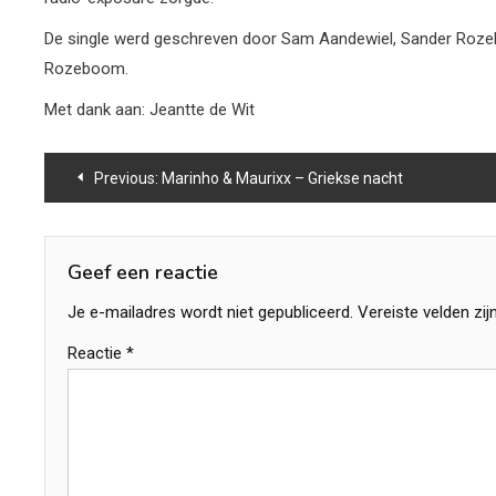
De single werd geschreven door Sam Aandewiel, Sander Rozeb
Rozeboom.
Met dank aan: Jeantte de Wit
Bericht
Previous:
Marinho & Maurixx – Griekse nacht
navigatie
Geef een reactie
Je e-mailadres wordt niet gepubliceerd.
Vereiste velden zi
Reactie
*