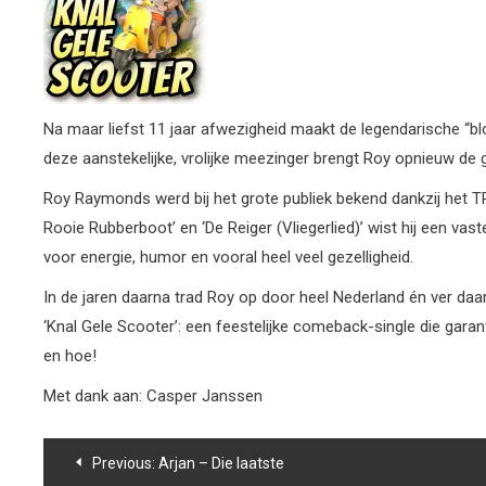
Na maar liefst 11 jaar afwezigheid maakt de legendarische “
deze aanstekelijke, vrolijke meezinger brengt Roy opnieuw de 
Roy Raymonds werd bij het grote publiek bekend dankzij he
Rooie Rubberboot’ en ‘De Reiger (Vliegerlied)’ wist hij een va
voor energie, humor en vooral heel veel gezelligheid.
In de jaren daarna trad Roy op door heel Nederland én ver daa
‘Knal Gele Scooter’: een feestelijke comeback-single die gara
en hoe!
Met dank aan: Casper Janssen
Bericht
Previous:
Arjan – Die laatste