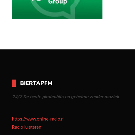
BIERTAPFM
24/7 De beste piratenhits en geheime zender muziek.
https://www.online-radio.nl
Radio luisteren