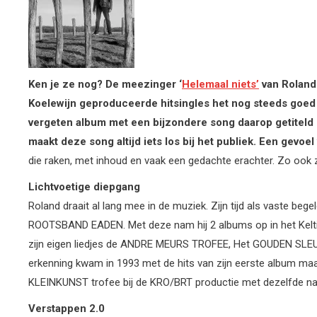
Ken je ze nog? De meezinger ‘
Helemaal niets’
van Roland 
Koelewijn geproduceerde hitsingles het nog steeds goed
vergeten album met een bijzondere song daarop getiteld B
maakt deze song altijd iets los bij het publiek. Een gev
die raken, met inhoud en vaak een gedachte erachter. Zo ook 
Lichtvoetige diepgang
Roland draait al lang mee in de muziek. Zijn tijd als vaste be
ROOTSBAND EADEN. Met deze nam hij 2 albums op in het Keltis
zijn eigen liedjes de ANDRE MEURS TROFEE, Het GOUDEN SLE
erkenning kwam in 1993 met de hits van zijn eerste album m
KLEINKUNST trofee bij de KRO/BRT productie met dezelfde n
Verstappen 2.0