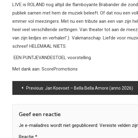
LIVE is ROLAND nog altijd die flamboyante Brabander die zonde
publiek samen met hem de muziek beleeft. Of dat nou een volle 
emmer vol meezingers. Met nu een tribute aan een van zijn he
heel veel verschillende settingen. Van theater tot aan de meezing
van zijn liedjes en verhalen”.) Vakmanschap. Liefde voor muziek
schreef HELEMAAL NIETS.
EEN PUNTJEVANDESTOEL voorstelling.
Met dank aan: ScorePromotions
Bericht
Previous:
Jan Koevoet – Bella Bella Amore (anno 2026)
navigatie
Geef een reactie
Je e-mailadres wordt niet gepubliceerd.
Vereiste velden zi
Reactie
*