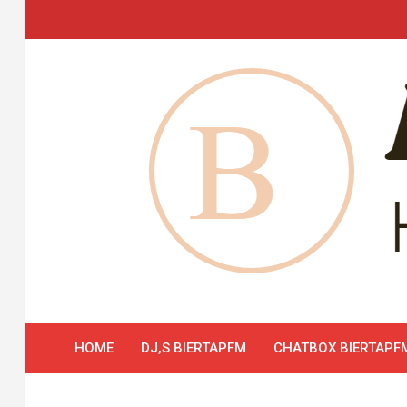
Skip
to
content
HOME
DJ,S BIERTAPFM
CHATBOX BIERTAPF