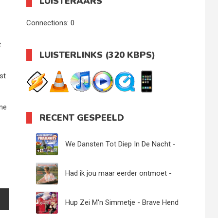
LUISTERAARS
Connections:
0
t
LUISTERLINKS (320 KBPS)
st
ne
RECENT GESPEELD
We Dansten Tot Diep In De Nacht -
Apollo Trio
Had ik jou maar eerder ontmoet -
Paula Koenen
Hup Zei M'n Simmetje - Brave Hend