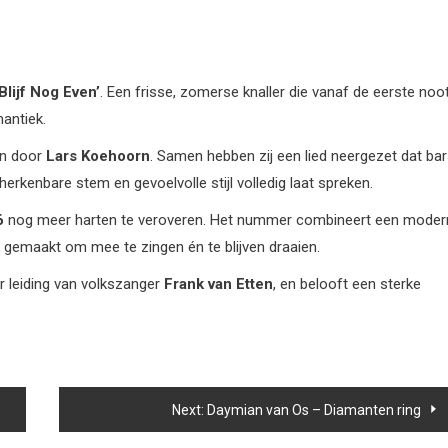
‘Blijf Nog Even’
. Een frisse, zomerse knaller die vanaf de eerste noo
mantiek.
n door
Lars Koehoorn
. Samen hebben zij een lied neergezet dat bar
herkenbare stem en gevoelvolle stijl volledig laat spreken.
6
nog meer harten te veroveren. Het nummer combineert een moder
 gemaakt om mee te zingen én te blijven draaien.
r leiding van volkszanger
Frank van Etten
, en belooft een sterke
Next:
Daymian van Os – Diamanten ring