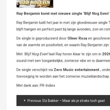
Ray Benjamin komt met nieuwe single ‘Blijf Nog Even’
Ray Benjamin luidt het jaar in met zijn gloednieuwe single
blijft hangen en perfect past bij lange avonden, zon en ro
De single is geproduceerd door
Oliver Rosa
en geschreve
van de warmte en positiviteit, en waarin Ray Benjamin zijn 
Met
‘Blijf Nog Even’
laat Ray horen klaar te zijn om in
202
sound met een toegankelijke, zomerse vibe en is daarmee
De single verschijnt via
Zero Music entertainment
, onde
toevoeging te worden aan het zomerse muzieklandschap.
Met dank aan: PR-Indies
Bericht
Previous:
Elz Bakker – Maar als je straks toch gaat