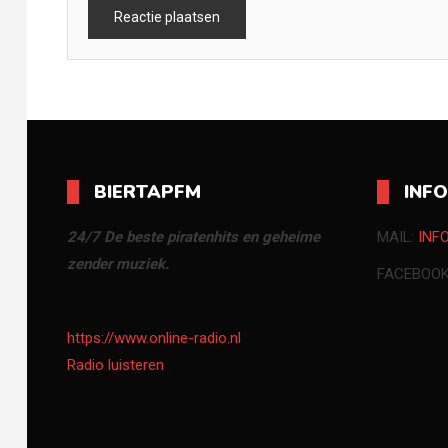
BIERTAPFM
INF
24/7 De beste piratenhits en geheime
MAIL:
INF
zender muziek.
FACEBOO
https://www.online-radio.nl
Radio luisteren