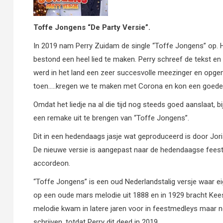
Toffe Jongens “De Party Versie”.
In 2019 nam Perry Zuidam de single “Toffe Jongens” op. H
bestond een heel lied te maken. Perry schreef de tekst e
werd in het land een zeer succesvolle meezinger en opgeme
toen…..kregen we te maken met Corona en kon een goede
Omdat het liedje na al die tijd nog steeds goed aanslaat,
een remake uit te brengen van “Toffe Jongens”.
Dit in een hedendaags jasje wat geproduceerd is door Jori
De nieuwe versie is aangepast naar de hedendaagse feestm
accordeon.
“Toffe Jongens” is een oud Nederlandstalig versje waar e
op een oude mars melodie uit 1888 en in 1929 bracht Kees
melodie kwam in latere jaren voor in feestmedleys maar 
schrijven, totdat Perry dit deed in 2019.