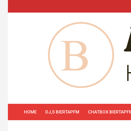
Skip
to
content
HOME
DJ,S BIERTAPFM
CHATBOX BIERTAPF