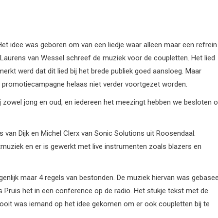
et idee was geboren om van een liedje waar alleen maar een refrein
n Laurens van Wessel schreef de muziek voor de coupletten. Het lied
rkt werd dat dit lied bij het brede publiek goed aansloeg. Maar
 promotiecampagne helaas niet verder voortgezet worden.
 bij zowel jong en oud, en iedereen het meezingt hebben we besloten 
s van Dijk en Michel Clerx van Sonic Solutions uit Roosendaal.
uziek en er is gewerkt met live instrumenten zoals blazers en
igenlijk maar 4 regels van bestonden. De muziek hiervan was gebase
 Pruis het in een conference op de radio. Het stukje tekst met de
nooit was iemand op het idee gekomen om er ook coupletten bij te