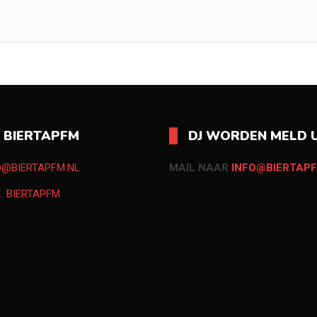
O BIERTAPFM
DJ WORDEN MELD U
O@BIERTAPFM.NL
MAIL NAAR
INFO@BIERTAPF
K:
BIERTAPFM