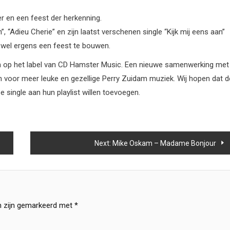
er en een feest der herkenning.
jn”, “Adieu Cherie” en zijn laatst verschenen single “Kijk mij eens aan”
 wel ergens een feest te bouwen.
jnen op het label van CD Hamster Music. Een nieuwe samenwerking met
n voor meer leuke en gezellige Perry Zuidam muziek. Wij hopen dat d
 single aan hun playlist willen toevoegen.
Next:
Mike Oskam – Madame Bonjour
n zijn gemarkeerd met
*