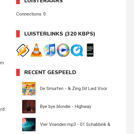
LUISTERAARS
Connections:
0
LUISTERLINKS (320 KBPS)
om
RECENT GESPEELD
De Smurfen - Ik Zing Dit Lied Voor
Grote Smurf - Apres Ski Hut
Bye bye blondie - Highway
erd
Vier Vrienden.mp3 - 01 Schabbink &