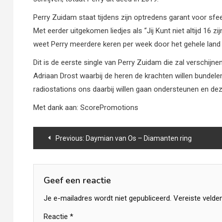
Perry Zuidam staat tijdens zijn optredens garant voor sfe
Met eerder uitgekomen liedjes als “Jij Kunt niet altijd 16 zi
weet Perry meerdere keren per week door het gehele land
Dit is de eerste single van Perry Zuidam die zal verschi
Adriaan Drost waarbij de heren de krachten willen bundele
radiostations ons daarbij willen gaan ondersteunen en deze
Met dank aan: ScorePromotions
Bericht
Previous:
Daymian van Os – Diamanten ring
navigatie
Geef een reactie
Je e-mailadres wordt niet gepubliceerd.
Vereiste velde
Reactie
*