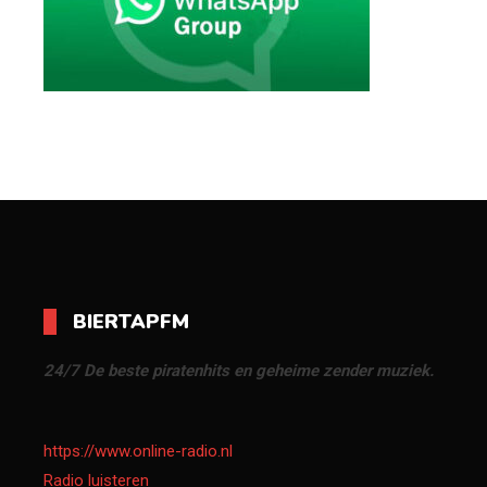
BIERTAPFM
24/7 De beste piratenhits en geheime zender muziek.
https://www.online-radio.nl
Radio luisteren