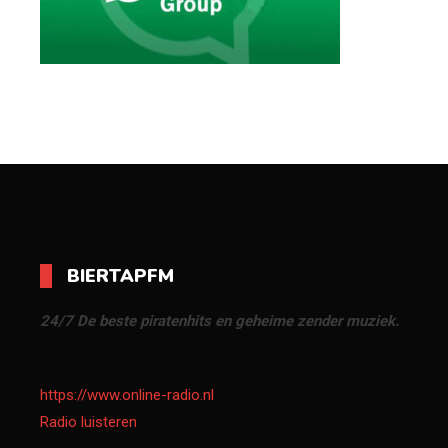
BIERTAPFM
24/7 De beste piratenhits en geheime zender muziek.
https://www.online-radio.nl
Radio luisteren