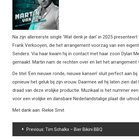
Na zijn allereerste single ‘Wat denk je dan’ in 2025 presentee
Frank Verkooyen, die het arrangement voorzag van een eigentijd
Senders. Via haar kwam hij in contact met haar zoon Dylan Me
gemaakt. Martin nam de rechten over en liet het arrangement
De titel ‘Een nieuwe ronde, nieuwe kansen’ sluit perfect aan bij
opnieuw het geluk bij zijn vrouw. Daarmee wil hij laten zien d
draad van deze vrolijke productie. Muzikaal is het nummer een
voor een vrolijke en dansbare Nederlandstalige plaat die uitnod
Met dank aan: Riekie Smit
Bericht
Previous:
Tim Schalkx – Bier Bikini BBQ