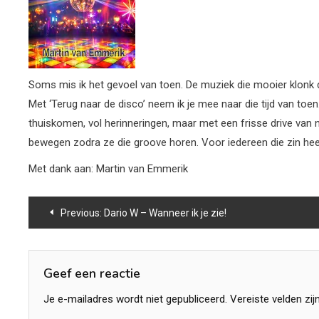
Soms mis ik het gevoel van toen. De muziek die mooier klonk d
Met ‘Terug naar de disco’ neem ik je mee naar die tijd van toe
thuiskomen, vol herinneringen, maar met een frisse drive van
bewegen zodra ze die groove horen. Voor iedereen die zin heef
Met dank aan: Martin van Emmerik
Bericht
Previous:
Dario W – Wanneer ik je zie!
navigatie
Geef een reactie
Je e-mailadres wordt niet gepubliceerd.
Vereiste velden zi