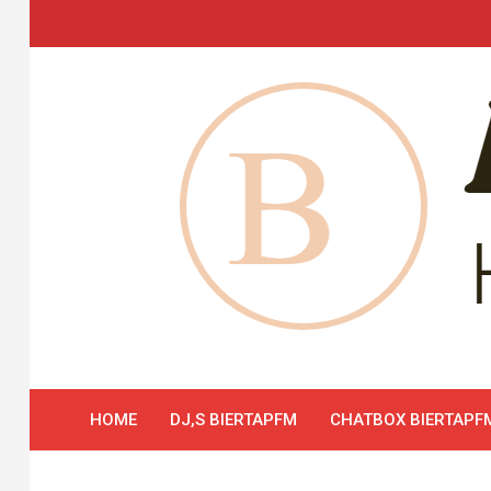
Skip
to
content
HOME
DJ,S BIERTAPFM
CHATBOX BIERTAPF