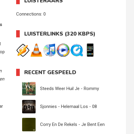
LUISTERAARS
Connections:
0
s
LUISTERLINKS (320 KBPS)
t
 op
n
RECENT GESPEELD
ten
Steeds Weer Huil Je - Rommy
ar
Sjonnies - Helemaal Los - 08
Corry En De Rekels - Je Bent Een