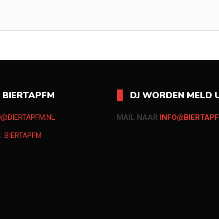
O BIERTAPFM
DJ WORDEN MELD U
O@BIERTAPFM.NL
MAIL NAAR
INFO@BIERTAPF
K:
BIERTAPFM