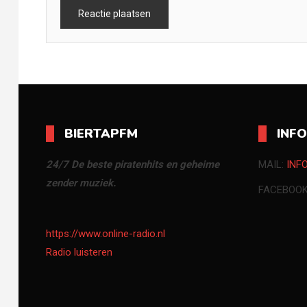
BIERTAPFM
INF
24/7 De beste piratenhits en geheime
MAIL:
INF
zender muziek.
FACEBOO
https://www.online-radio.nl
Radio luisteren