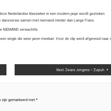
t deze Nederlandse klassieker in een modern jasje wordt gestoken.
ne dansversie samen met niemand minder dan Lange Frans.
die NIEMAND verwachtte.
en single die weer jaren meekan. Voor de clip werd afgereisd naar 
Next:
Zware Jongens – Zuipuh
n zijn gemarkeerd met
*