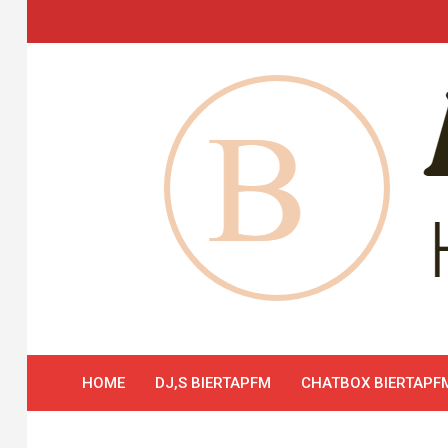
Skip
to
content
HOME
DJ,S BIERTAPFM
CHATBOX BIERTAPF