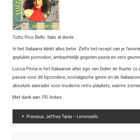
Tutto Pico Bello: Italo al dente
In het Italiaans klinkt alles beter. Zelfs het recept van je f
geplukte pomodori, ambachtelijk gegoten pasta en vers geurende
Lucca Pinsa is het Italiaanse alter ego van Didier de Ruyter (
passie voor dit bijzondere, nostalgische genre én de Italiaan
absolute aanrader voor moderne retro-playlists, warme zomer
Met dank aan: PR-Indies
Bericht
Previous:
Jeffrey Tanis – Limoncello
navigatie