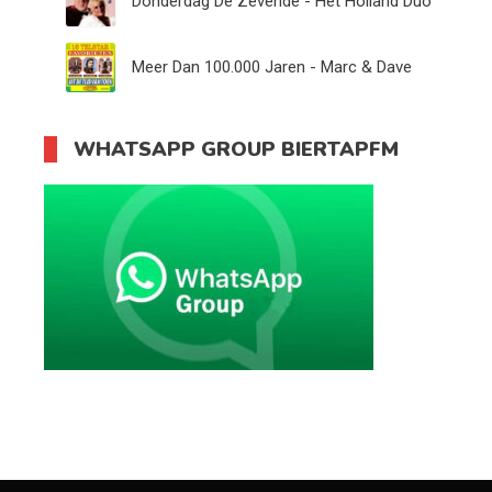
Donderdag De Zevende - Het Holland Duo
Meer Dan 100.000 Jaren - Marc & Dave
WHATSAPP GROUP BIERTAPFM