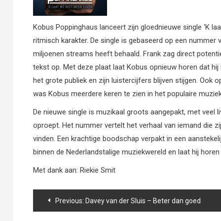
Kobus Poppinghaus lanceert zijn gloednieuwe single ‘K laa
ritmisch karakter. De single is gebaseerd op een nummer 
miljoenen streams heeft behaald. Frank zag direct potent
tekst op. Met deze plaat laat Kobus opnieuw horen dat hi
het grote publiek en zijn luistercijfers blijven stijgen. Oo
was Kobus meerdere keren te zien in het populaire muziek
De nieuwe single is muzikaal groots aangepakt, met veel l
oproept. Het nummer vertelt het verhaal van iemand die z
vinden. Een krachtige boodschap verpakt in een aanstekelij
binnen de Nederlandstalige muziekwereld en laat hij horen d
Met dank aan: Riekie Smit
Bericht
Previous:
Davey van der Sluis – Beter dan goed