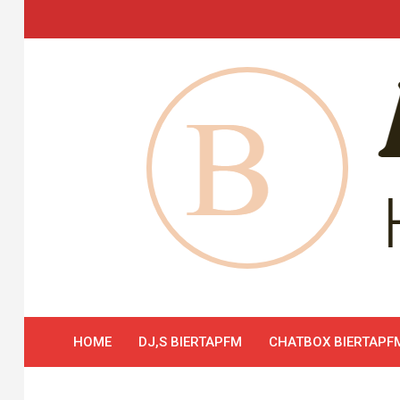
Skip
to
content
HOME
DJ,S BIERTAPFM
CHATBOX BIERTAPF