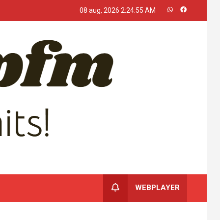
08 aug, 2026
2:24:56 AM
WEBPLAYER