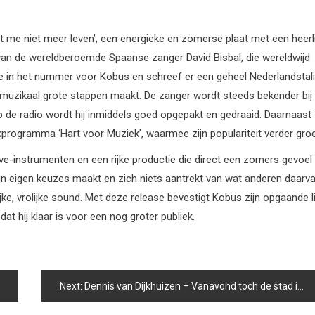
t me niet meer leven’, een energieke en zomerse plaat met een heerli
van de wereldberoemde Spaanse zanger David Bisbal, die wereldwijd
ie in het nummer voor Kobus en schreef er een geheel Nederlandstal
j muzikaal grote stappen maakt. De zanger wordt steeds bekender bij
k op de radio wordt hij inmiddels goed opgepakt en gedraaid. Daarnaast
programma ‘Hart voor Muziek’, waarmee zijn populariteit verder groe
ive-instrumenten en een rijke productie die direct een zomers gevoel
ijn eigen keuzes maakt en zich niets aantrekt van wat anderen daarv
ke, vrolijke sound. Met deze release bevestigt Kobus zijn opgaande li
at hij klaar is voor een nog groter publiek.
Next:
Dennis van Dijkhuizen – Vanavond toch de stad in