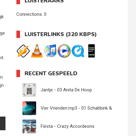
LUISTERAARS
Connections:
0
jk
ige
LUISTERLINKS (320 KBPS)
it.
RECENT GESPEELD
an
jn
Jantje - 03 Anita De Hoop
Vier Vrienden.mp3 - 01 Schabbink &
Eeftink
Fiësta - Crazy Accordeons