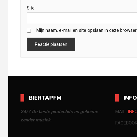
Site
Mijn naam, e-mail en site opslaan in deze browser
BIERTAPFM
INF
24/7 De beste piratenhits en geheime
MAIL:
INF
zender muziek.
FACEBOO