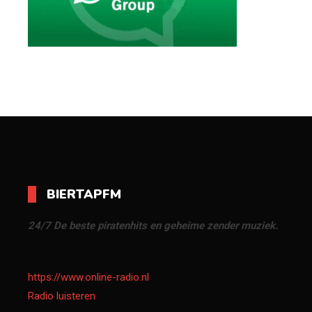
BIERTAPFM
24/7 De beste piratenhits en geheime zender muziek.
https://www.online-radio.nl
Radio luisteren