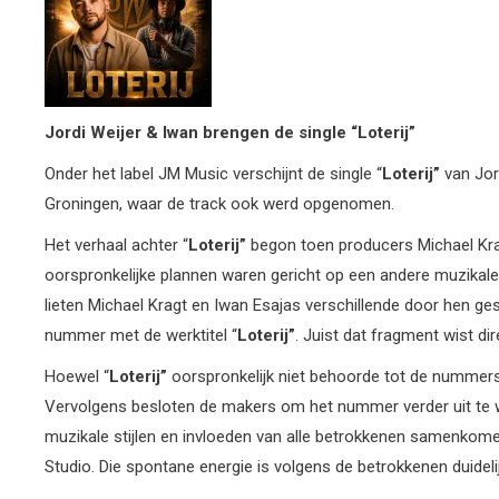
Jordi Weijer & Iwan brengen
de single “Loterij”
Onder het label JM Music verschijnt de single “
Loterij”
van Jor
Groningen, waar de track ook werd opgenomen.
Het verhaal achter “
Loterij”
begon toen producers Michael Kr
oorspronkelijke plannen waren gericht op een andere muzikale 
lieten Michael Kragt en Iwan Esajas verschillende door hen 
nummer met de werktitel “
Loterij”
. Juist dat fragment wist di
Hoewel “
Loterij”
oorspronkelijk niet behoorde tot de nummer
Vervolgens besloten de makers om het nummer verder uit te we
muzikale stijlen en invloeden van alle betrokkenen samenkome
Studio. Die spontane energie is volgens de betrokkenen duidelij