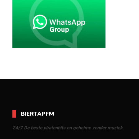
BIERTAPFM
24/7 De beste piratenhits en geheime zender muziek.