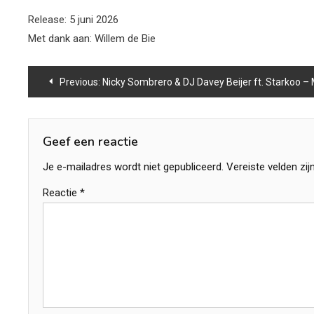
Release: 5 juni 2026
Met dank aan: Willem de Bie
Bericht
Previous:
Nicky Sombrero & DJ Davey Beijer ft. Starkoo – My 
navigatie
Geef een reactie
Je e-mailadres wordt niet gepubliceerd.
Vereiste velden zi
Reactie
*