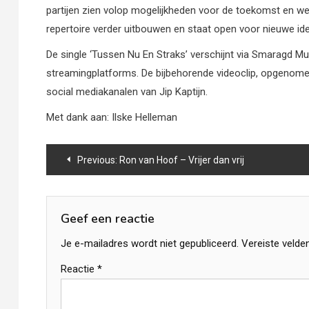
partijen zien volop mogelijkheden voor de toekomst en wer
repertoire verder uitbouwen en staat open voor nieuwe 
De single ‘Tussen Nu En Straks’ verschijnt via Smaragd M
streamingplatforms. De bijbehorende videoclip, opgenome
social mediakanalen van Jip Kaptijn.
Met dank aan: Ilske Helleman
Bericht
Previous:
Ron van Hoof – Vrijer dan vrij
navigatie
Geef een reactie
Je e-mailadres wordt niet gepubliceerd.
Vereiste velde
Reactie
*