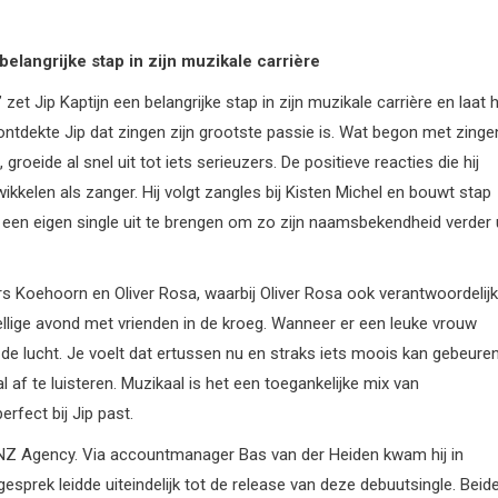
belangrijke stap in zijn muzikale carrière
et Jip Kaptijn een belangrijke stap in zijn muzikale carrière en laat h
n ontdekte Jip dat zingen zijn grootste passie is. Wat begon met zinge
roeide al snel uit tot iets serieuzers. De positieve reacties die hij
kkelen als zanger. Hij volgt zangles bij Kisten Michel en bouwt stap
om een eigen single uit te brengen om zo zijn naamsbekendheid verder 
 Koehoorn en Oliver Rosa, waarbij Oliver Rosa ook verantwoordelijk
zellige avond met vrienden in de kroeg. Wanneer er een leuke vrouw
 de lucht. Je voelt dat ertussen nu en straks iets moois kan gebeuren
af te luisteren. Muzikaal is het een toegankelijke mix van
erfect bij Jip past.
BENZ Agency. Via accountmanager Bas van der Heiden kwam hij in
prek leidde uiteindelijk tot de release van deze debuutsingle. Beid