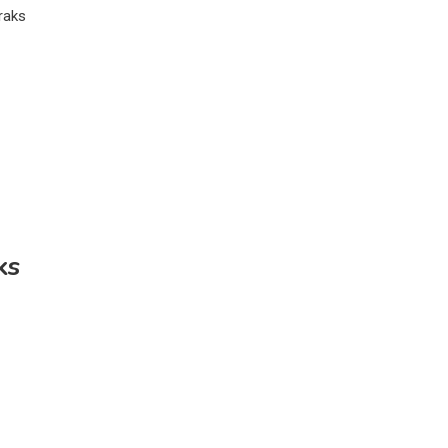
raks
ks