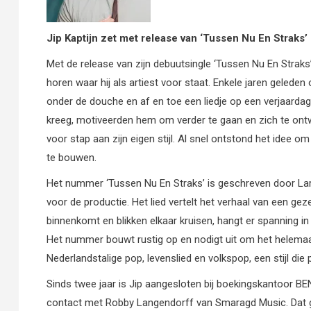
Jip Kaptijn zet met release van ‘Tussen Nu En Straks’ 
Met de release van zijn debuutsingle ‘Tussen Nu En Straks’ z
horen waar hij als artiest voor staat. Enkele jaren gelede
onder de douche en af en toe een liedje op een verjaardag, g
kreeg, motiveerden hem om verder te gaan en zich te ontwi
voor stap aan zijn eigen stijl. Al snel ontstond het idee 
te bouwen.
Het nummer ‘Tussen Nu En Straks’ is geschreven door Lars
voor de productie. Het lied vertelt het verhaal van een ge
binnenkomt en blikken elkaar kruisen, hangt er spanning in
Het nummer bouwt rustig op en nodigt uit om het helemaal 
Nederlandstalige pop, levenslied en volkspop, een stijl die p
Sinds twee jaar is Jip aangesloten bij boekingskantoor 
contact met Robby Langendorff van Smaragd Music. Dat ges