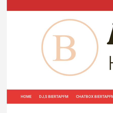
Skip
to
content
HOME
DJ,S BIERTAPFM
CHATBOX BIERTAPF