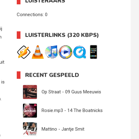
LUISTERAARS
Connections:
0
ij
LUISTERLINKS (320 KBPS)
n
uit
RECENT GESPEELD
 is
Op Straat - 09 Guus Meeuwis
.
Rosie.mp3 - 14 The Boatnicks
Mattino - Jantje Smit
e