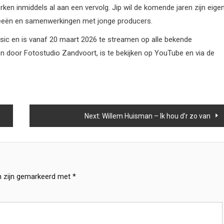
ken inmiddels al aan een vervolg. Jip wil de komende jaren zijn eige
ideeën en samenwerkingen met jonge producers.
usic en is vanaf 20 maart 2026 te streamen op alle bekende
n door Fotostudio Zandvoort, is te bekijken op YouTube en via de
Next:
Willem Huisman – Ik hou d’r zo van
n zijn gemarkeerd met
*