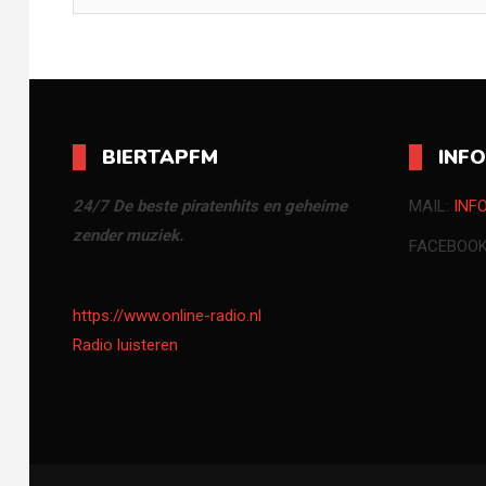
BIERTAPFM
INF
24/7 De beste piratenhits en geheime
MAIL:
INF
zender muziek.
FACEBOO
https://www.online-radio.nl
Radio luisteren