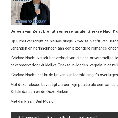
Jeroen van Zelst brengt zomerse single ‘Griekse Nacht’ u
Op 8 mei verschijnt de nieuwe single
‘Griekse Nacht’
van Jeroe
verlangen en herinneringen aan een bijzondere romance onder
‘Griekse Nacht’ vertelt het verhaal van die ene onvergetelijke
gekenmerkt door duidelijke Griekse invloeden, verpakt in gezel
‘Griekse Nacht’ zet hij de lijn van zijn laatste single’s overtu
Met deze release bevestigt Jeroen zijn positie als een van de 
Sirtaki dansen en de Ouzo klinken.
Met dank aan: BerkMusic
Bericht
Previous:
Leon Basley – Ik zit in een klein café