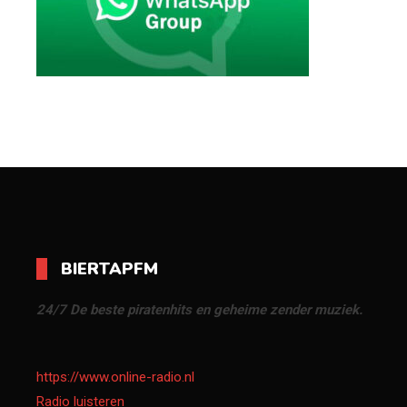
BIERTAPFM
24/7 De beste piratenhits en geheime zender muziek.
https://www.online-radio.nl
Radio luisteren