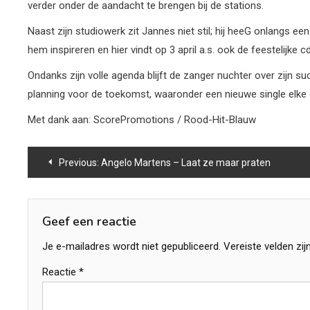
verder onder de aandacht te brengen bij de stations.
Naast zijn studiowerk zit Jannes niet stil; hij heeG onlangs 
hem inspireren en hier vindt op 3 april a.s. ook de feestelijk
Ondanks zijn volle agenda blijft de zanger nuchter over zijn s
planning voor de toekomst, waaronder een nieuwe single elke d
Met dank aan: ScorePromotions / Rood-Hit-Blauw
Bericht
Previous:
Angelo Martens – Laat ze maar praten
navigatie
Geef een reactie
Je e-mailadres wordt niet gepubliceerd.
Vereiste velden zi
Reactie
*