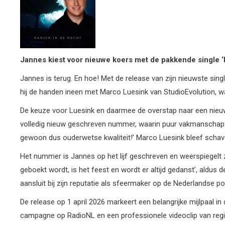
Jannes
kiest
voor
nieuwe
koers
met
de
pakkende
single
Jannes is terug. En hoe! Met de release van zijn nieuwste singl
hij de handen ineen met Marco Luesink van StudioEvolution, wat
De keuze voor Luesink en daarmee de overstap naar een nieuw
volledig nieuw geschreven nummer, waarin puur vakmanschap cen
gewoon dus ouderwetse kwaliteit!’ Marco Luesink bleef schave
Het nummer is Jannes op het lijf geschreven en weerspiegelt z
geboekt wordt, is het feest en wordt er altijd gedanst’, aldu
aansluit bij zijn reputatie als sfeermaker op de Nederlandse po
De release op 1 april 2026 markeert een belangrijke mijlpaal 
campagne op RadioNL en een professionele videoclip van regi