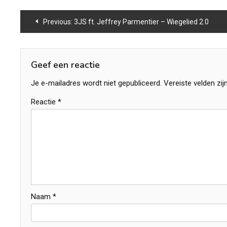
Bericht
Previous:
3JS ft. Jeffrey Parmentier – Wiegelied 2.0
navigatie
Geef een reactie
Je e-mailadres wordt niet gepubliceerd.
Vereiste velden zi
Reactie
*
Naam
*