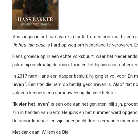
Van zingen in het café van zijn tante tot een contract bij
een g
‘
Ik hou van puur
, is hard op weg om Nederland te veroveren.
E
Hans groeide op in een echte volksbuurt, waar het Nederlandse 
pakte hij regelmatig de microfoon en liet hij niemand onberoer
In 2017 nam Hans een dapper besluit: hij ging er vol voor. En
leven
”
.
Een titel die hem op het lijf geschreven is.
Alsof dat no
volgens kenners een samenwerking die veel belooft.
“
Ik vier het leven
” is een ode aan het genieten, blij zijn, p
zijn in handen van Gerto Heupink en het nummer werd opgenome
De accordeonpartijen zijn ingespeeld door niemand minder da
Met dank aan: Willem de Bie