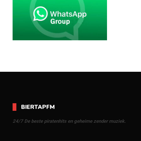
BIERTAPFM
24/7 De beste piratenhits en geheime zender muziek.